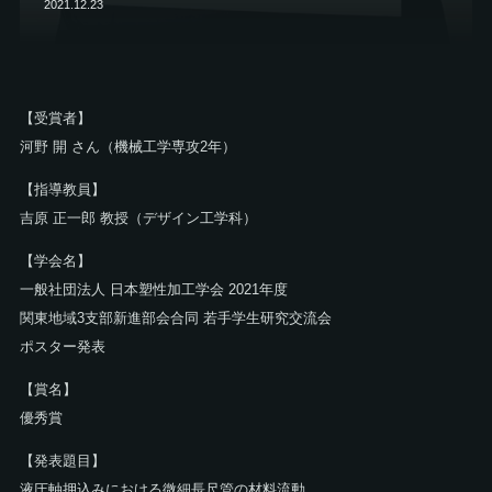
2021.12.23
【受賞者】
河野 開 さん（機械工学専攻2年）
【指導教員】
吉原 正一郎 教授（デザイン工学科）
【学会名】
一般社団法人 日本塑性加工学会 2021年度
関東地域3支部新進部会合同 若手学生研究交流会
ポスター発表
【賞名】
優秀賞
【発表題目】
液圧軸押込みにおける微細長尺管の材料流動