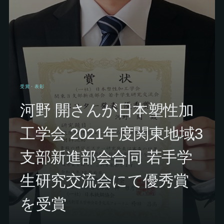
受賞・表彰
河野 開さんが日本塑性加
工学会 2021年度関東地域3
支部新進部会合同 若手学
生研究交流会にて優秀賞
を受賞