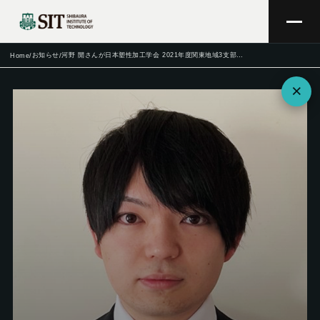
お知らせ
河野 開さんが日本塑性加工学会 2021年度関東地域3支部新進部会合同 若手学生研究交流会にて優秀賞を受賞
Home
/
/
×