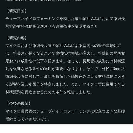
【研究目的】
チューブハイドロフォーミングを模した液圧軸押込みにおいて微細長
尺管の材料流動を促進させる適用条件を解明すること
【研究内容】
マイクロおよび微細長尺管の軸押込みによる型内への管の流動効果
は、管長さが長くなることで摩擦抵抗領域が増大し、管端部の局所変
形および成形性の低下を招きます。従って、長尺管の成形には材料流
動を促進させる条件の適用が重要になります。そこで、外径2.0mmの
微細長尺管に対して、液圧を負荷した軸押込みにより材料流動に大き
く影響を及ぼす因子を特定しました。また、マイクロ管に適用できる
材料流動を促進させるための条件を報告しました。
【今後の展望】
マイクロ長尺管のチューブハイドロフォーミングに役立つような基礎
指針としていきたいです。