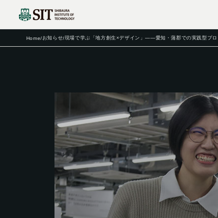
お知らせ
現場で学ぶ「地方創生×デザイン」――愛知・蒲郡での実践型プ
Home
/
/