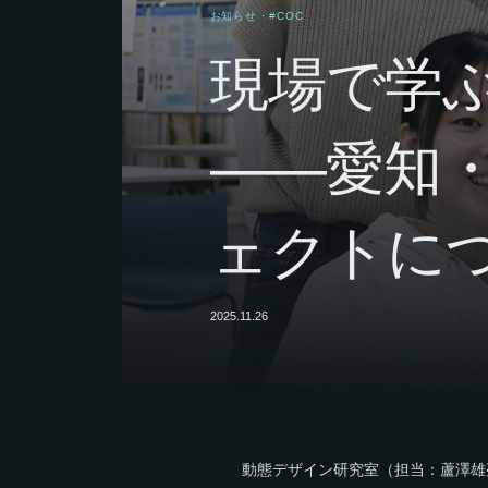
お知らせ
· #COC
現場で学
――愛知
ェクトに
2025.11.26
動態デザイン研究室（担当：蘆澤雄