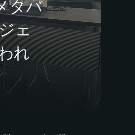
メタバ
ジェ
われ