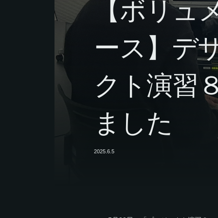
【ボリュ
ース】デ
クト演習
ました
2025.6.5