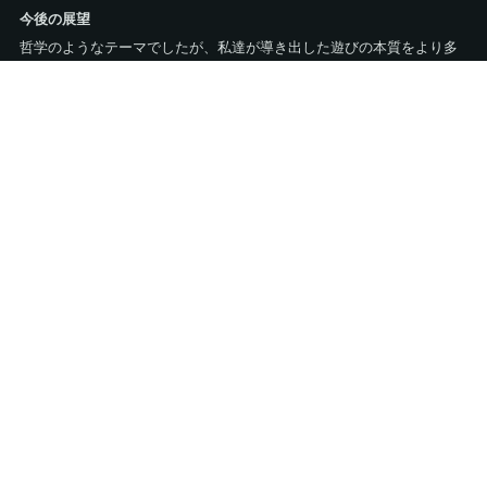
今後の展望
哲学のようなテーマでしたが、私達が導き出した遊びの本質をより多
くの人に伝えて社会に定着させられるように、アウトプットを更に練
っていきたいと考えています。
掲載元を見る ↗
©Shibaura Institute of Technology