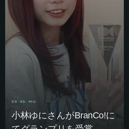
受賞・表彰
· #作品
小林ゆにさんがBranCo!に
てグランプリを受賞