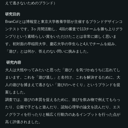
えて逃さないためのブランド）
研究目的
BranCo!とは博報堂と東京大学教養学部が主催するブランドデザインコ
ンテストです。3ヶ月間活動し、4回の審査で113チームを勝ち上りグラ
ンプリという素晴らしい賞をいただけたことは非常に嬉しく思いま
す。初対面の早稲田大学、慶応大学の学生らと4人でチームを組み、
「遊び」とは何か、答えのない問いに挑みました。
研究内容
大人は大抵やってみたいと思った「遊び」を気づかぬうちに忘れてし
まいます。これを「遊び逃し」と名付け、これを解決するために、大
人の遊びを捕まえて逃さない「遊びのへそくり」というブランドを提
案しました。
調査では、遊びの本質を捉えるために、遊びを飲み物で例えてもらっ
たり、公園で子どもと遊んだり、認知心理学の論文を読んだり、エス
ノグラフィを行ったりと幅広く行動力のあるインプットを行った点が
高く評価されました。