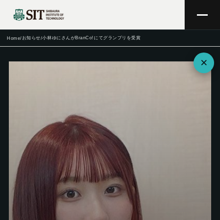
お知らせ
小林ゆにさんがBranCo!にてグランプリを受賞
Home
/
/
×